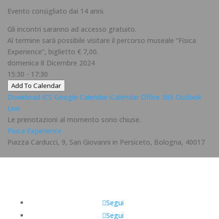
Evento consigliato dai 14 anni.
Gli incontri saranno ad accesso gratuito.
Al termine sarà possibile visitare il percorso museale “Fisica
Experience”, biglietto € 7,00.
domenica 8 Dicembre 2024
15:30 - 17:30
Add To Calendar
Download ICS
Google Calendar
iCalendar
Office 365
Outlook
Live
Le prenotazioni al momento sono chiuse.
Fisica Experience
Piazza Carducci, 9, San Giovanni in Persiceto, Bologna, 40017
Segui
Segui