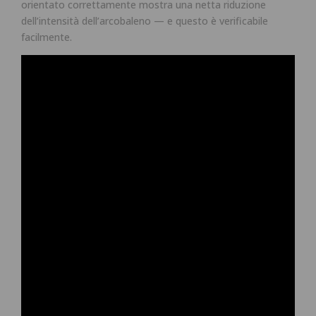
orientato correttamente mostra una netta riduzione
dell’intensità dell’arcobaleno — e questo è verificabile
facilmente.