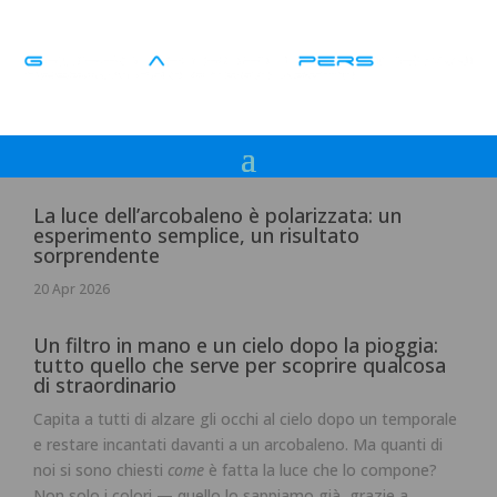
La luce dell’arcobaleno è polarizzata: un
esperimento semplice, un risultato
sorprendente
20 Apr 2026
Un filtro in mano e un cielo dopo la pioggia:
tutto quello che serve per scoprire qualcosa
di straordinario
Capita a tutti di alzare gli occhi al cielo dopo un temporale
e restare incantati davanti a un arcobaleno. Ma quanti di
noi si sono chiesti
come
è fatta la luce che lo compone?
Non solo i colori — quello lo sappiamo già, grazie a